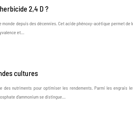
herbicide 2,4 D ?
ns le monde depuis des décennies. Cet acide phénoxy-acétique permet de l
lyvalence et…
ndes cultures
se des nutriments pour optimiser les rendements. Parmi les engrais le
 phosphate d’ammonium se distingue…