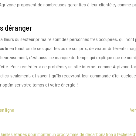
grizone proposent de nombreuses garanties à leur clientèle, comme par
s déranger
ravailleurs du secteur primaire sont des personnes très occupées, qui n’o
cole
en fonction de ses qualités ou de son prix, de visiter différents ma
lheureusement, c’est aussi ce manque de temps qui explique que de nomb
ivité. Pour remédier à ce problème, un site internet comme Agrizone fac
s clics seulement, et savent qu’ils recevront leur commande d’ici quelqu
r optimiser votre temps et votre énergie !
en ligne
Ven
Quelles étapes pour monter un programme de décarbonation à l’échelle d’u