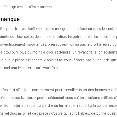
 ont émergé ces dernières années.
s manque
l’on peut trouver facilement dans une grande surface ou dans le centre 
oximité de chez soi ou de son exploitation. En outre, on n’achète pas u
investissement important et, bien souvent, on n’a pas le droit à l’erreur. 
sait toujours plus ou moins à quoi s’attendre. En revanche, si on souhai
able que la pièce est encore viable et ne vous lâchera pas au bout de 
s mal tout le matériel qu’il vous faut.
icole et s’équiper correctement pour travailler dans des bonnes conditio
issonneuse batteuse peut rapidement vous coûter plusieurs milliers d’e
eur matériel, et donc à perdre du terrain par rapport à la concurrence. C’
ériel d’occasion et des pièces d’usure qui sont fiables, de bonne qualité