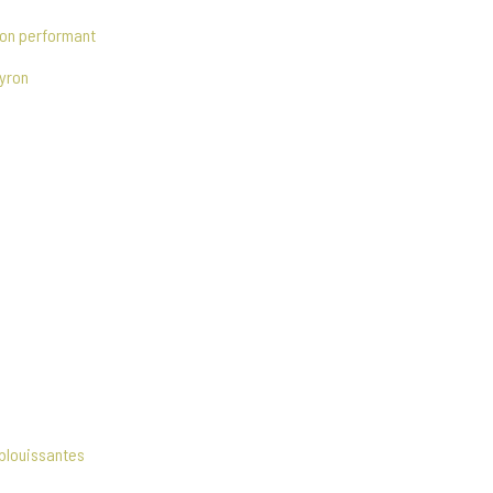
ion performant
eyron
éblouissantes