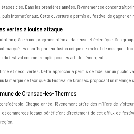
s étapes clés. Dans les premières années, l’événement se concentrait pri
 puis internationaux. Cette ouverture a permis au festival de gagner en 
 vertes à louise attaque
 réputation grâce à une programmation audacieuse et éclectique. Des grou
nt marqué les esprits par leur fusion unique de rock et de musiques tra
ion du festival comme tremplin pour les artistes émergents.
ffiche et découvertes. Cette approche a permis de fidéliser un public var
nu la marque de fabrique du Festival de Cransac, proposant un mélange su
ommune de Cransac-les-Thermes
considérable. Chaque année, l’événement attire des milliers de visiteur
s et commerces locaux bénéficient directement de cet afflux de festival
 région.