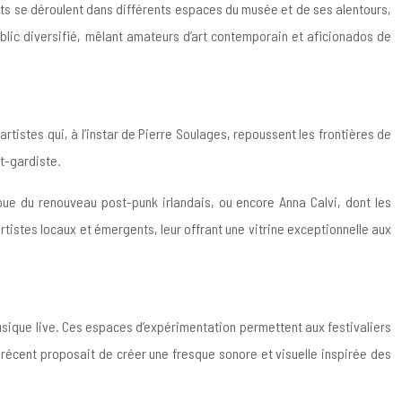
rts se déroulent dans différents espaces du musée et de ses alentours,
ublic diversifié, mêlant amateurs d’art contemporain et aficionados de
rtistes qui, à l’instar de Pierre Soulages, repoussent les frontières de
nt-gardiste.
oue du renouveau post-punk irlandais, ou encore Anna Calvi, dont les
istes locaux et émergents, leur offrant une vitrine exceptionnelle aux
musique live. Ces espaces d’expérimentation permettent aux festivaliers
 récent proposait de créer une fresque sonore et visuelle inspirée des