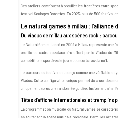
Ces ateliers contribuent à brouiller les frontières entre spe
festival Soulages Bonnefoy. En 2023, plus de 500 festivalie
Le natural games à millau : l’alliance
Du viaduc de millau aux scènes rock : parcou
Le Natural Games, lancé en 2009 à Millau, représente une 
profite du cadre spectaculaire offert par le Viaduc de Mil
compétitions sportives le jour et concerts rock la nuit.
Le parcours du festival est conçu comme une véritable odys
Viaduc. Cette configuration unique permet de créer des mo
uniquement après une randonnée guidée, fusionnant ainsi l’e
Têtes d’affiche internationales et tremplins 
La programmation musicale du Natural Games se caractérise 
en soutenant la scène musicale régionale. Parmi les artiste