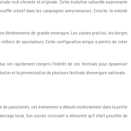
ale rock vibrante et originale. Cette évolution culturelle surprenante
u souffle créatif dans les campagnes aveyronnaises. Ensuite, la volonté
ation d’événements de grande envergure. Les vastes prairies, les berges
s milliers de spectateurs. Cette configuration unique a permis de créer
élus ont rapidement compris l’intérêt de ces festivals pour dynamiser
closion et la pérennisation de plusieurs festivals d’envergure nationale.
roupe de passionnés, cet événement a débuté modestement dans la petite
ncrage local. Son succès croissant a démontré qu’il était possible de