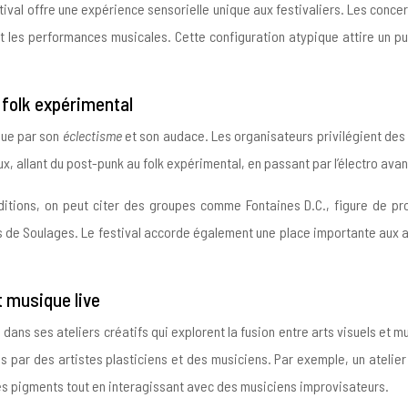
val offre une expérience sensorielle unique aux festivaliers. Les conce
et les performances musicales. Cette configuration atypique attire un p
 folk expérimental
gue par son
éclectisme
et son audace. Les organisateurs privilégient des a
aux, allant du post-punk au folk expérimental, en passant par l’électro ava
ditions, on peut citer des groupes comme Fontaines D.C., figure de pr
de Soulages. Le festival accorde également une place importante aux art
et musique live
dans ses ateliers créatifs qui explorent la fusion entre arts visuels et 
s par des artistes plasticiens et des musiciens. Par exemple, un atelier
es pigments tout en interagissant avec des musiciens improvisateurs.