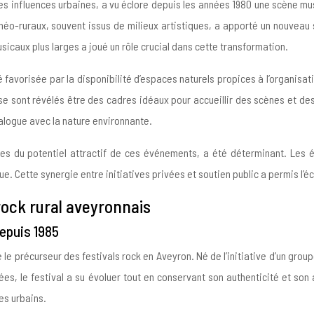
 influences urbaines, a vu éclore depuis les années 1980 une scène music
de néo-ruraux, souvent issus de milieux artistiques, a apporté un nouvea
sicaux plus larges a joué un rôle crucial dans cette transformation.
té favorisée par la disponibilité d’espaces naturels propices à l’organis
n se sont révélés être des cadres idéaux pour accueillir des scènes et de
alogue avec la nature environnante.
entes du potentiel attractif de ces événements, a été déterminant. Les 
ue. Cette synergie entre initiatives privées et soutien public a permis l’é
 rock rural aveyronnais
depuis 1985
 le précurseur des festivals rock en Aveyron. Né de l’initiative d’un g
, le festival a su évoluer tout en conservant son authenticité et son a
res urbains.