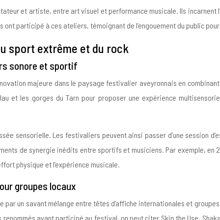
ctateur et artiste, entre art visuel et performance musicale. Ils incarnent
rs ont participé à ces ateliers, témoignant de l’engouement du public po
 du sport extrême et du rock
rs sonore et sportif
innovation majeure dans le paysage festivalier aveyronnais en combinan
lau et les gorges du Tarn pour proposer une expérience multisensorielle
sée sensorielle. Les festivaliers peuvent ainsi passer d’une session d’e
ments de synergie inédits entre sportifs et musiciens. Par exemple, en 
ffort physique et l’expérience musicale.
pour groupes locaux
par un savant mélange entre têtes d’affiche internationales et groupes 
s renommés ayant participé au festival, on peut citer Skip the Use, Shak