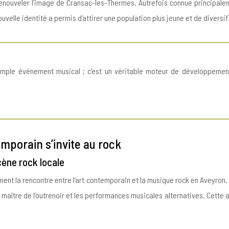
 renouveler l’image de Cransac-les-Thermes. Autrefois connue principal
uvelle identité a permis d’attirer une population plus jeune et de diversifie
imple événement musical ; c’est un véritable moteur de développement
mporain s’invite au rock
cène rock locale
ement la rencontre entre l’art contemporain et la musique rock en Aveyro
maître de l’outrenoir et les performances musicales alternatives. Cette 