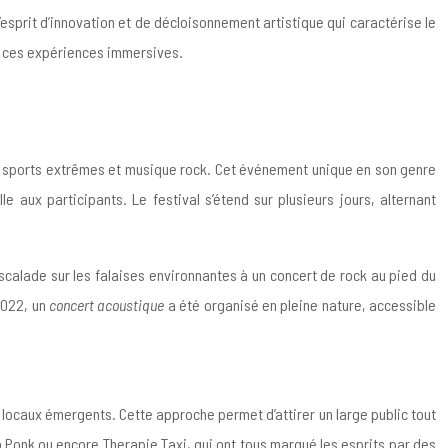
 l’esprit d’innovation et de décloisonnement artistique qui caractérise le
ur ces expériences immersives.
t sports extrêmes et musique rock. Cet événement unique en son genre
 aux participants. Le festival s’étend sur plusieurs jours, alternant
scalade sur les falaises environnantes à un concert de rock au pied du
2022, un
concert acoustique
a été organisé en pleine nature, accessible
locaux émergents. Cette approche permet d’attirer un large public tout
a Ponk ou encore Therapie Taxi, qui ont tous marqué les esprits par des