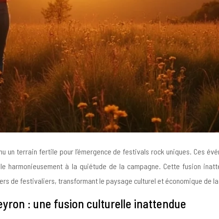
enu un terrain fertile pour l’émergence de festivals rock uniques. Ces 
 mêle harmonieusement à la quiétude de la campagne. Cette fusion inat
ers de festivaliers, transformant le paysage culturel et économique de la
yron : une fusion culturelle inattendue