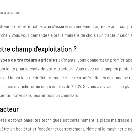
lon la puissance
iculteur. Il doit être fiable, afin d’assurer un rendement agricole pour son
arché ? Vous vous demandez alors la manière de choisir un tracteur selon
otre champ d’exploitation ?
types de tracteurs agricoles
existants, vous donnerez un premier ape
rtants pour le choix de votre tracteur. Vous avez un champ en pente ou p
l est important de définir l’étendue et les caractéristiques du domaine où 
vous pouvez acheter un engin de plus de 70 CV. Si vous avez aussi une pla
pente, opter sans hésiter pour un chenillard.
racteur
iétés et fonctionnalités techniques est certainement la pièce maîtresse e
ent être en bon état et fonctionner correctement. Même si la machinerie a