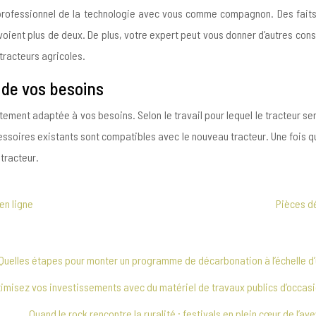
le professionnel de la technologie avec vous comme compagnon. Des faits
 voient plus de deux. De plus, votre expert peut vous donner d’autres cons
 tracteurs agricoles.
 de vos besoins
ment adaptée à vos besoins. Selon le travail pour lequel le tracteur sera 
essoires existants sont compatibles avec le nouveau tracteur. Une fois q
 tracteur.
en ligne
Pièces dé
Quelles étapes pour monter un programme de décarbonation à l’échelle d’u
imisez vos investissements avec du matériel de travaux publics d’occas
Quand le rock rencontre la ruralité : festivals en plein cœur de l’av