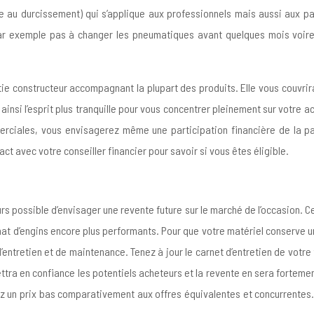
tte au durcissement) qui s’applique aux professionnels mais aussi aux pa
par exemple pas à changer les pneumatiques avant quelques mois voi
antie constructeur accompagnant la plupart des produits. Elle vous couvr
insi l’esprit plus tranquille pour vous concentrer pleinement sur votre a
rciales, vous envisagerez même une participation financière de la par
ct avec votre conseiller financier pour savoir si vous êtes éligible.
ujours possible d’envisager une revente future sur le marché de l’occasion
hat d’engins encore plus performants. Pour que votre matériel conserve une
’entretien et de maintenance. Tenez à jour le carnet d’entretien de votre
ra en confiance les potentiels acheteurs et la revente en sera fortement 
z un prix bas comparativement aux offres équivalentes et concurrentes. 