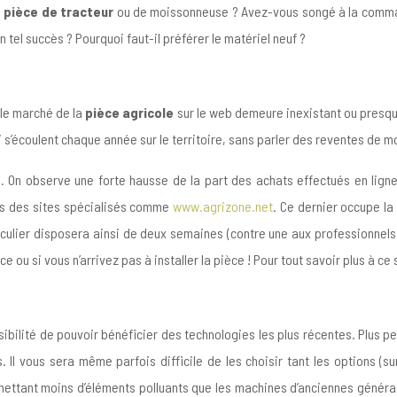
e
pièce de tracteur
ou de moissonneuse ? Avez-vous songé à la comman
n tel succès ? Pourquoi faut-il préférer le matériel neuf ?
 le marché de la
pièce agricole
sur le web demeure inexistant ou presque. 
ui s’écoulent chaque année sur le territoire, sans parler des reventes de
On observe une forte hausse de la part des achats effectués en ligne
rs des sites spécialisés comme
www.agrizone.net
. Ce dernier occupe l
ticulier disposera ainsi de deux semaines (contre une aux professionnel
 si vous n’arrivez pas à installer la pièce ! Pour tout savoir plus à ce s
ibilité de pouvoir bénéficier des technologies les plus récentes. Plus pe
 Il vous sera même parfois difficile de les choisir tant les options (s
émettant moins d’éléments polluants que les machines d’anciennes généra