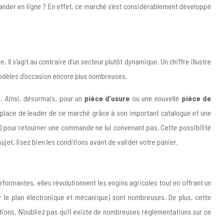
der en ligne ? En effet, ce marché s’est considérablement développé
Il s’agit au contraire d’un secteur plutôt dynamique. Un chiffre illustre
 modèles d’occasion encore plus nombreuses.
. Ainsi, désormais, pour un
pièce d’usure
ou une nouvelle
pièce de
a place de leader de ce marché grâce à son important catalogue et une
s) pour retourner une commande ne lui convenant pas. Cette possibilité
ujet, lisez bien les conditions avant de valider votre panier.
rformantes, elles révolutionnent les engins agricoles tout en offrant un
ur le plan électronique et mécanique) sont nombreuses. De plus, cette
tions. N’oubliez pas qu’il existe de nombreuses réglementations sur ce