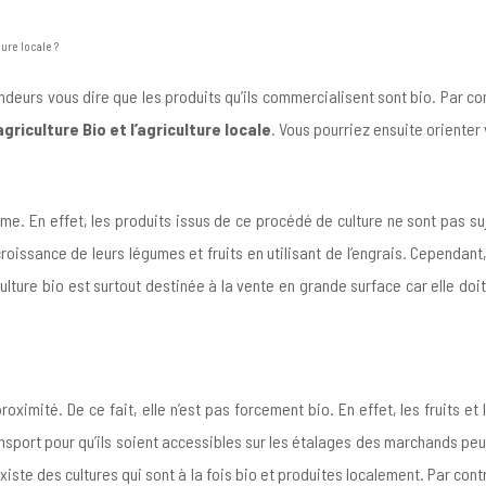
ture locale ?
eurs vous dire que les produits qu’ils commercialisent sont bio. Par contr
griculture Bio et l’agriculture locale
. Vous pourriez ensuite orienter
isme. En effet, les produits issus de ce procédé de culture ne sont pas su
oissance de leurs légumes et fruits en utilisant de l’engrais. Cependant, 
riculture bio est surtout destinée à la vente en grande surface car elle 
oximité. De ce fait, elle n’est pas forcement bio. En effet, les fruits e
transport pour qu’ils soient accessibles sur les étalages des marchands pe
l existe des cultures qui sont à la fois bio et produites localement. Par c